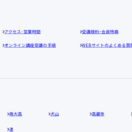
アクセス･営業時間
受講規約・会員特典
オンライン講座受講の手順
WEBサイトのよくある質
南大高
犬山
高蔵寺
津