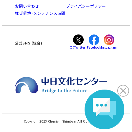
栄
鳴海
法人割引について
お問い合わせ
プライバシーポリシー
南大高
犬山
ご利用ガイド
推奨環境･メンテナンス時間
高蔵寺
豊田
オンライン講座受講の手順
知立
WEBサイトのよくある質問
カスタマーハラスメントに対する基本方針
ぎふ
大垣
津
公式SNS (総合)
X
(Twitter)
Facebook
Instagram
Copyright 2023 Chunichi Shimbun. All Rights Reserved.