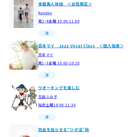
骨盤美人体操 ＜女性限定＞
Kanako
第2・4金曜 10:00-11:00
津
百本マイ Jazz Vocal Class ＜個人指導＞
百本マイ
第1・3金曜 10:00-10:20
津
ウオーキングを楽しむ
玉田ふみ子
指定土曜10:00-11:30
津
気血を巡らせる“ツボ活”術