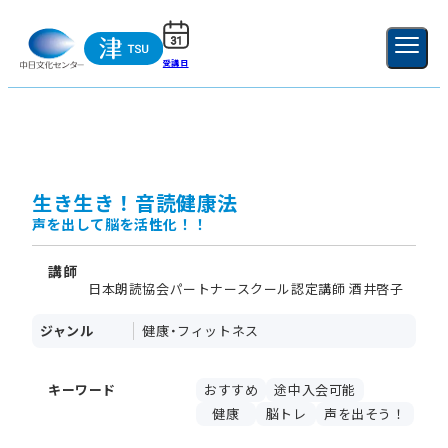
受講日
ご利用ガイド
新規登録
ログイン
MENU
閉じる
生き生き！音読健康法
声を出して脳を活性化！！
講師
日本朗読協会パートナースクール認定講師 酒井啓子
ジャンル
健康・フィットネス
キーワード
おすすめ
途中入会可能
健康
脳トレ
声を出そう！