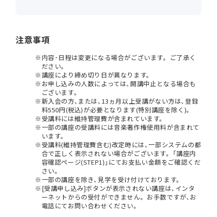
注意事項
内容･日程は変更になる場合がございます。ご了承く
ださい。
講座により締め切り日が異なります。
お申し込みの人数によっては､開講中止となる場合も
ございます。
新入会の方､または､13ヵ月以上受講がない方は､登録
料550円(税込)が必要となります(特別講座を除く)。
受講料には維持管理費が含まれています。
一部の講座の受講料には音楽著作権使用料が含まれて
います。
受講料(維持管理費含む)改定時には､一部システムの都
合で正しく表示されない場合がございます。｢講座内
容確認ページ(STEP1)｣にてお支払い金額をご確認くだ
さい。
一部の講座を除き､見学を受け付けております。
[受講申し込み]ボタンが表示されない講座は､インタ
ーネットからの受付ができません。お手数ですが､お
電話にてお問い合わせください。