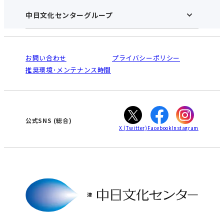
施設のご案内
アクセス･営業時間
中日文化センターグループ
中日文化センターHOME
お申し込みの流れ
中日文化センターとは
入会と受講のご案内
受講規約・会員特典
よくある質問(Q&A)：津センター
法人割引について
栄
鳴海
ご利用ガイド
お問い合わせ
プライバシーポリシー
南大高
犬山
オンライン講座受講の手順
推奨環境･メンテナンス時間
高蔵寺
豊田
WEBサイトのよくある質問
知立
カスタマーハラスメントに対する基本方針
ぎふ
大垣
津
公式SNS
(総合)
X
(Twitter)
Facebook
Instagram