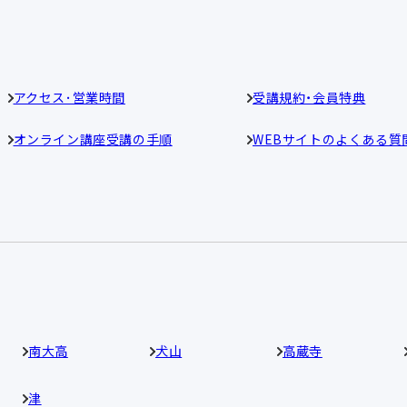
アクセス･営業時間
受講規約・会員特典
オンライン講座受講の手順
WEBサイトのよくある質
南大高
犬山
高蔵寺
津