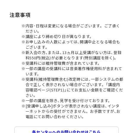
注意事項
内容･日程は変更になる場合がございます。ご了承く
ださい。
講座により締め切り日が異なります。
お申し込みの人数によっては､開講中止となる場合も
ございます。
新入会の方､または､13ヵ月以上受講がない方は､登録
料550円(税込)が必要となります(特別講座を除く)。
受講料には維持管理費が含まれています。
一部の講座の受講料には音楽著作権使用料が含まれて
います。
受講料(維持管理費含む)改定時には､一部システムの都
合で正しく表示されない場合がございます。｢講座内
容確認ページ(STEP1)｣にてお支払い金額をご確認くだ
さい。
一部の講座を除き､見学を受け付けております。
[受講申し込み]ボタンが表示されない講座は､インタ
ーネットからの受付ができません。お手数ですが､お
電話にてお問い合わせください。
各センターへのお問い合わせはこちら