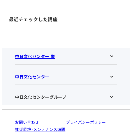
最近チェックした講座
中日文化センター 栄
中日文化センター
中日文化センター 栄HOME
お知らせ
施設のご案内
アクセス･営業時間
中日文化センターグループ
中日文化センターHOME
お申し込みの流れ
中日文化センターとは
入会と受講のご案内
受講規約・会員特典
よくある質問(Q&A)：栄センター
法人割引について
栄
鳴海
ご利用ガイド
お問い合わせ
プライバシーポリシー
南大高
犬山
オンライン講座受講の手順
推奨環境･メンテナンス時間
高蔵寺
豊田