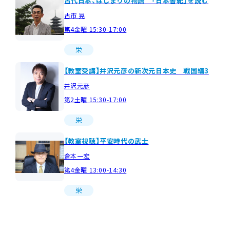
古代日本、はじまりの物語 「日本書紀」を読む
古市 晃
第4金曜 15:30-17:00
栄
【教室受講】井沢元彦の新次元日本史 戦国編3
井沢元彦
第2土曜 15:30-17:00
栄
【教室視聴】平安時代の武士
倉本一宏
第4金曜 13:00-14:30
栄