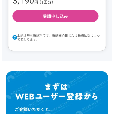
3,190
円 （1回分）
受講申し込み
上記は基本受講料です。受講開始日または受講回数によっ
て変わります。