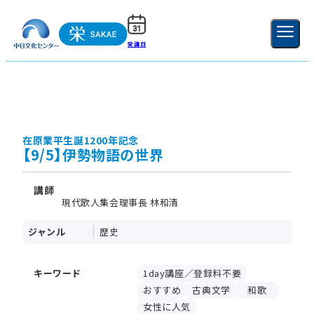
受講日
ご利用ガイド
新規登録
ログイン
MENU
閉じる
在原業平生誕1200年記念
【9/5】伊勢物語の世界
講師
現代歌人集会理事長 林和清
ジャンル
歴史
キーワード
1day講座／登録料不要
おすすめ
古典文学
和歌
女性に人気