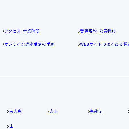
アクセス･営業時間
受講規約・会員特典
オンライン講座受講の手順
WEBサイトのよくある質
南大高
犬山
高蔵寺
津