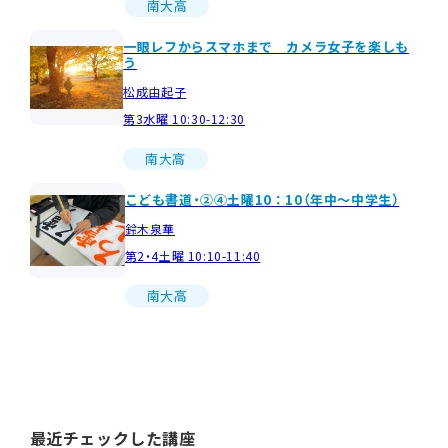
南大高
一眼レフからスマホまで カメラ女子を楽しも
う
松成由起子
第3水曜 10:30-12:30
南大高
こども書道・②④土曜10：10（年中～中学生）
鈴木泉華
第2・4土曜 10:10-11:40
南大高
最近チェックした講座