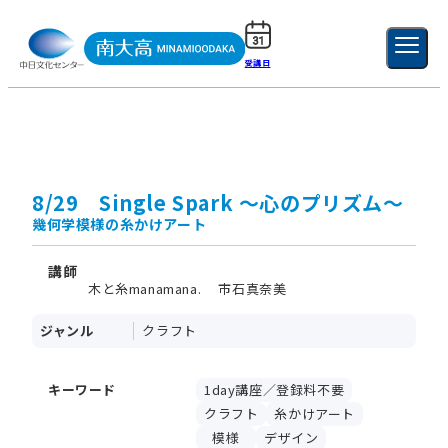
受講日
ご利用ガイド
新規登録
ログイン
MENU
閉じる
8/29 Single Spark ～心のプリズム～
幾何学模様の糸かけアート
講師
木と糸manamana. 市石真奈美
ジャンル
クラフト
キーワード
1day講座／登録料不要
クラフト
糸かけアート
模様
デザイン