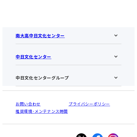
南大高中日文化センター
中日文化センター
南大高中日文化センターHOME
お知らせ
施設のご案内
アクセス･営業時間
中日文化センターグループ
中日文化センターHOME
お申し込みの流れ
中日文化センターとは
入会と受講のご案内
受講規約・会員特典
よくある質問(Q&A)：南大高センター
法人割引について
栄
鳴海
ご利用ガイド
お問い合わせ
プライバシーポリシー
南大高
犬山
オンライン講座受講の手順
推奨環境･メンテナンス時間
高蔵寺
豊田
WEBサイトのよくある質問
知立
カスタマーハラスメントに対する基本方針
ぎふ
大垣