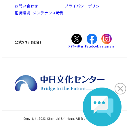
栄
鳴海
法人割引について
お問い合わせ
プライバシーポリシー
南大高
犬山
ご利用ガイド
推奨環境･メンテナンス時間
高蔵寺
豊田
オンライン講座受講の手順
知立
WEBサイトのよくある質問
カスタマーハラスメントに対する基本方針
ぎふ
大垣
津
公式SNS (総合)
X
(Twitter)
Facebook
Instagram
Copyright 2023 Chunichi Shimbun. All Rights Reserved.