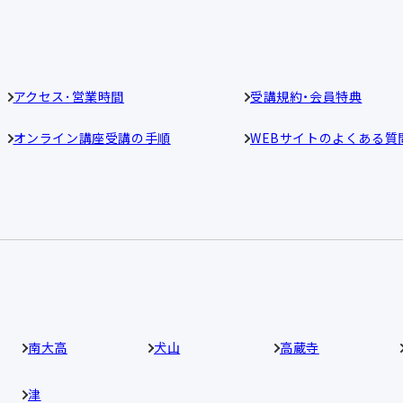
アクセス･営業時間
受講規約・会員特典
オンライン講座受講の手順
WEBサイトのよくある質
南大高
犬山
高蔵寺
津