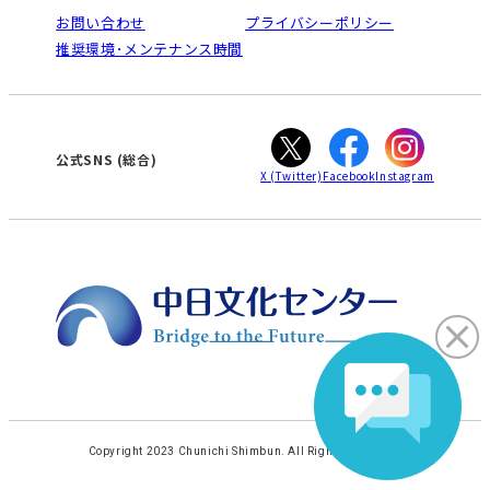
栄
鳴海
法人割引について
お問い合わせ
プライバシーポリシー
南大高
犬山
ご利用ガイド
推奨環境･メンテナンス時間
高蔵寺
豊田
オンライン講座受講の手順
知立
WEBサイトのよくある質問
カスタマーハラスメントに対する基本方針
ぎふ
大垣
津
公式SNS (総合)
X
(Twitter)
Facebook
Instagram
Copyright 2023 Chunichi Shimbun. All Rights Reserved.