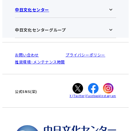
中日文化センター
中日文化センター 栄HOME
お知らせ
施設のご案内
アクセス･営業時間
中日文化センターグループ
中日文化センターHOME
お申し込みの流れ
中日文化センターとは
入会と受講のご案内
受講規約・会員特典
よくある質問(Q&A)：栄センター
法人割引について
栄
鳴海
ご利用ガイド
お問い合わせ
プライバシーポリシー
南大高
犬山
オンライン講座受講の手順
推奨環境･メンテナンス時間
高蔵寺
豊田
WEBサイトのよくある質問
知立
カスタマーハラスメントに対する基本方針
ぎふ
大垣
津
公式SNS(栄)
X
(Twitter)
Facebook
Instagram