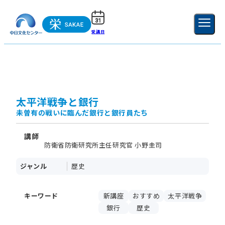
受講日
ご利用ガイド
新規登録
ログイン
MENU
閉じる
太平洋戦争と銀行
未曽有の戦いに臨んだ銀行と銀行員たち
講師
防衛省防衛研究所主任研究官 小野圭司
ジャンル
歴史
キーワード
新講座
おすすめ
太平洋戦争
銀行
歴史