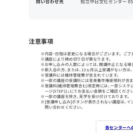
問い合わせ先
知立中日文化センター 0566
注意事項
内容･日程は変更になる場合がございます。ご了
講座により締め切り日が異なります。
お申し込みの人数によっては､開講中止となる場
新入会の方､または､13ヵ月以上受講がない方は､
受講料には維持管理費が含まれています。
一部の講座の受講料には音楽著作権使用料が含
受講料(維持管理費含む)改定時には､一部シス
ージ(STEP1)｣にてお支払い金額をご確認くださ
一部の講座を除き､見学を受け付けております。
[受講申し込み]ボタンが表示されない講座は､
問い合わせください。
各センターへ