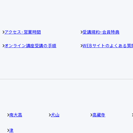
アクセス･営業時間
受講規約・会員特典
オンライン講座受講の手順
WEBサイトのよくある質
南大高
犬山
高蔵寺
津