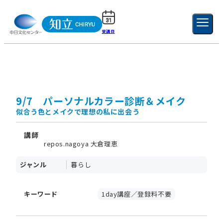
受講日
ご利用ガイド
新規登録
ログイン
MENU
閉じる
9/7 パーソナルカラー診断＆メイク
似合う色とメイクで理想の私に出会う
講師
repos.nagoya 大倉理恵
ジャンル
暮らし
キーワード
1day講座／登録料不要