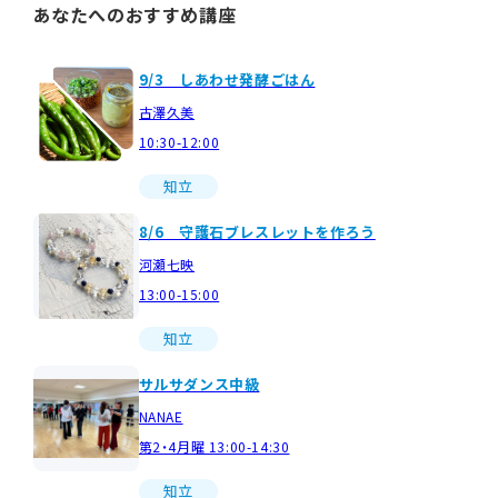
あなたへのおすすめ講座
9/3 しあわせ発酵ごはん
古澤久美
10:30-12:00
知立
8/6 守護石ブレスレットを作ろう
河瀬七映
13:00-15:00
知立
サルサダンス中級
NANAE
第2・4月曜 13:00-14:30
知立