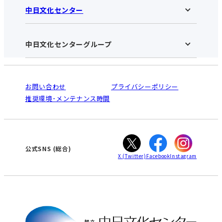
中日文化センター
知立中日文化センターHOME
お知らせ
施設のご案内
アクセス･営業時間
中日文化センターグループ
中日文化センターHOME
お申し込みの流れ
中日文化センターとは
入会と受講のご案内
受講規約・会員特典
よくある質問(Q&A)：知立センター
法人割引について
栄
鳴海
ご利用ガイド
お問い合わせ
プライバシーポリシー
南大高
犬山
オンライン講座受講の手順
推奨環境･メンテナンス時間
高蔵寺
豊田
WEBサイトのよくある質問
知立
カスタマーハラスメントに対する基本方針
ぎふ
大垣
津
公式SNS
(総合)
X
(Twitter)
Facebook
Instagram