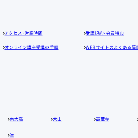
アクセス･営業時間
受講規約・会員特典
オンライン講座受講の手順
WEBサイトのよくある質
南大高
犬山
高蔵寺
津