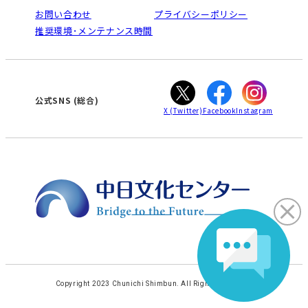
栄
鳴海
法人割引について
お問い合わせ
プライバシーポリシー
南大高
犬山
ご利用ガイド
推奨環境･メンテナンス時間
高蔵寺
豊田
オンライン講座受講の手順
知立
WEBサイトのよくある質問
カスタマーハラスメントに対する基本方針
ぎふ
大垣
津
公式SNS (総合)
X
(Twitter)
Facebook
Instagram
Copyright 2023 Chunichi Shimbun. All Rights Reserved.