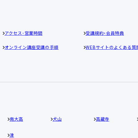
アクセス･営業時間
受講規約・会員特典
オンライン講座受講の手順
WEBサイトのよくある質
南大高
犬山
高蔵寺
津