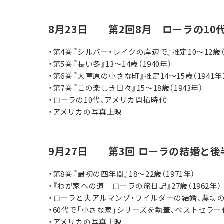
8月23日 第2回8月 ローラの10
・第4巻『シルバー・レイクの岸辺で』推定10～12歳（1
・第5巻『長い冬』13～14歳（1940年）
・第6巻『大草原の小さな町』推定14～15歳（1941年
・第7巻『この楽しき日々』15～18歳（1943年）
・ローラの10代、アメリカ開拓時代
・アメリカの写真上映
9月27日 第3回 ローラの結婚と後
・第8巻『最初の四年間』18～22歳（1971年）
・『わが家への道 ローラの旅日記』27歳（1962年）
・ローラと夫アルマンゾ・ワイルダーの結婚、農場
・60代で「小さな家」シリーズを執筆、ベストセラー
・アメリカの写真上映