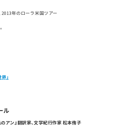
、2013年のローラ米国ツアー
す。
世界」
ール
毛のアン』翻訳家、文学紀行作家 松本侑子