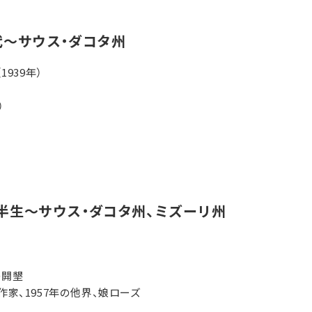
代～サウス・ダコタ州
939年）
）
半生～サウス・ダコタ州、ミズーリ州
の開墾
作家、1957年の他界、娘ローズ