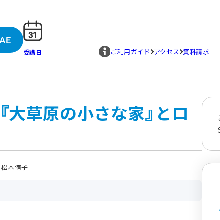
ご利用ガイド
アクセス
資料請求
受講日
マ『大草原の小さな家』とロ
 松本侑子