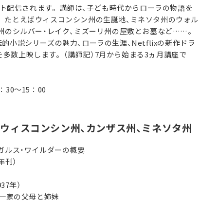
ネット配信されます。講師は、子ども時代からローラの物語を
。たとえばウィスコンシン州の生誕地、ミネソタ州のウォル
タ州のシルバー・レイク、ミズーリ州の屋敷とお墓など……。
小説シリーズの魅力、ローラの生涯、Netflixの新作ドラ
多数上映します。（講師記）7月から始まる3ヵ月講座で
：30～15：00
～ウィスコンシン州、カンザス州、ミネソタ州
ガルス・ワイルダーの概要
年刊）
37年）
ス一家の父母と姉妹