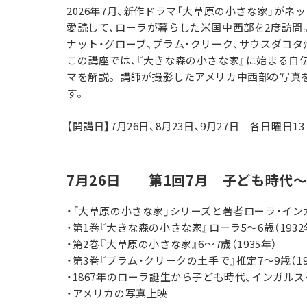
2026年7月、新作ドラマ「大草原の小さな家」が
愛読して、ローラが暮らした米国中西部を2度訪問
ナット・グローブ、プラム・クリーク、サウスダコ
この講座では、『大きな森の小さな家』に始まる自伝的
マを解説。講師が撮影したアメリカ中西部の写真を
す。
【開講日】7月26日、8月23日、9月27日 各日曜日13
7月26日 第1回7月 子ども時代
・「大草原の小さな家」シリーズと著者ローラ・イン
・第1巻『大きな森の小さな家』ローラ5～6歳（1932
・第2巻『大草原の小さな家』6～7歳（1935年）
・第3巻『プラム・クリークの土手で』推定7～9歳（19
・1867年のローラ誕生から子ども時代、インガル
・アメリカの写真上映