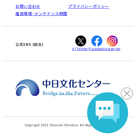
栄
鳴海
法人割引について
お問い合わせ
プライバシーポリシー
南大高
犬山
ご利用ガイド
推奨環境･メンテナンス時間
高蔵寺
豊田
オンライン講座受講の手順
知立
WEBサイトのよくある質問
カスタマーハラスメントに対する基本方針
ぎふ
大垣
津
公式SNS (総合)
X
(Twitter)
Facebook
Instagram
Copyright 2023 Chunichi Shimbun. All Rights Reserved.