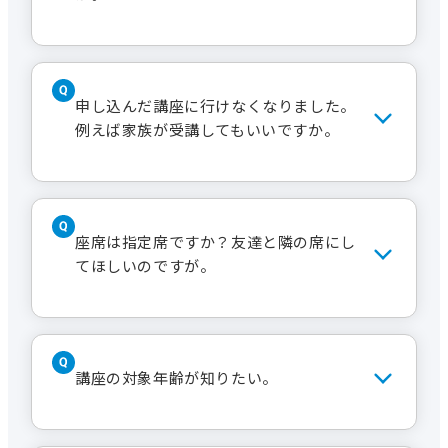
す。
付き添いや同伴はお断りしております
ので、ご本人様のみの受講でお願いしま
申し込んだ講座に行けなくなりました。
す。
例えば家族が受講してもいいですか。
いいえ。ご本人様のみの受講でお願い
します。
座席は指定席ですか？友達と隣の席にし
てほしいのですが。
基本的には自由席です。講座によって
は講師や事務局が席を指定させていた
講座の対象年齢が知りたい。
だく場合もございます。
グループやペアでお申し込みの場合に