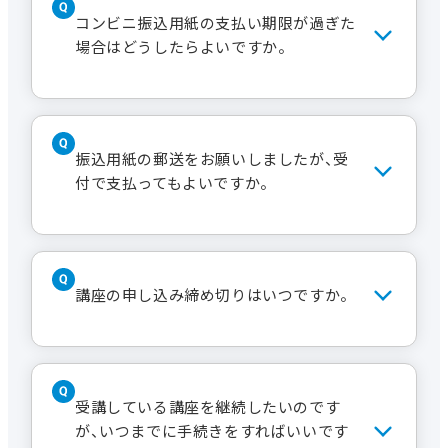
ンビニ振込（手数料別途）、3.WEBサイト
コンビニ振込用紙の支払い期限が過ぎた
（クレジット決済）、4.預金口座振替・ク
場合はどうしたらよいですか。
レジットカード自動引き落とし（一部の
講座を除く、事前申し込み必要）があり
ます。詳しくは
お申し込みの流れ
をご
まずはお電話でご連絡ください。再送
覧ください。
いたします。なお、お申し出いただいた
振込用紙の郵送をお願いしましたが、受
時点で満席となっている場合はキャン
付で支払ってもよいですか。
セル待ちとなります。
はい、受付でもお支払いいただけます。
その後振込用紙は破棄していただいて
講座の申し込み締め切りはいつですか。
結構です。
締切のない講座は当日でもお申し込み
が可能ですが、定員になり次第締め切ら
受講している講座を継続したいのです
せていただきます。
が、いつまでに手続きをすればいいです