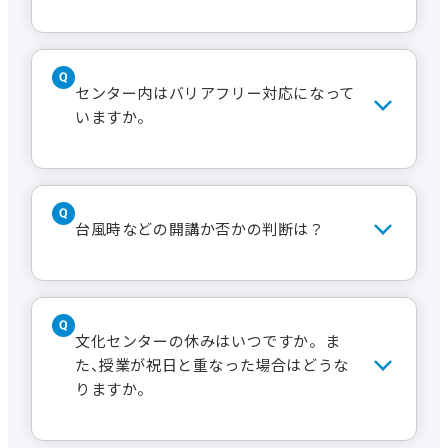
割引対象の提携駐車場がござい
ます。
センター内はバリアフリー対応になって
いますか。
文化センター4階受付で駐車券
をご購入ください。（購入は現
金のみの取り扱いとなります）
はい。バリアフリー対応となっていま
③の武平通パーキングは文化セ
す。車椅子などでも受講は可能です。
ンターで割引チケットをお渡し
台風時などの開講か否かの判断は？
ただし、講座の種類や内容によっては参
後、お客様にて現地精算となり
加が難しい講座がございますので、事前
ます。
にお問い合わせください。
下記の記載情報は、予告なく変
愛知県西部に大雨・暴風警報が発令さ
更となる場合がございます。ま
れ、名古屋市営バス・地下鉄の運行が各
文化センターの休みはいつですか。ま
た最大料金など各駐車場の利用
所にわたり停止した場合は、その時点か
た、授業が祝日と重なった場合はどうな
条件においてはお客さまにて事
ら講座を中止します。また鉄道の計画
りますか。
前にご確認ください。
運休や入居施設の臨時休業により休講
となる場合もあります。両警報が解除