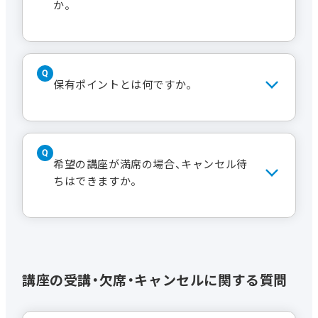
また、講座によっては締め切りが設定さ
か。
れている場合もございます。事前にお
問い合わせください。
優先継続期限は継続月の2カ月前の27日
です。詳しくは
入会と受講のご案内
を
保有ポイントとは何ですか。
ご覧ください。
例）2024年9月まで支払い済みで、10月
以降分を継続される場合
受講料（税別）の支払い金額100円につき
→8月27日までにお支払いただきます。
1ポイント、出席1回につき2ポイントが
希望の講座が満席の場合、キャンセル待
※優先期限を過ぎてもお席に空きがあ
付与されます。貯まったポイントは200
ちはできますか。
ればご受講いただけますが、満席となっ
ポイントごとに200ポイント=200円と
た場合はキャンセル待ちとなりますの
して受講料の支払いにご利用いただけ
でご注意ください。
ます。ただし、特別講演会や1dayセミナ
はい、できます。
ー、体験講座はポイント付与されませ
ん。またご利用もできません。
WEBサイトから申し込みする
講座の受講・欠席・キャンセルに関する質問
なお、コンビニ振込時には使用できませ
場合
ん。預金口座振替をご利用の場合は受
ご希望の講座のページから順に
付にて事前の申請が必要です。