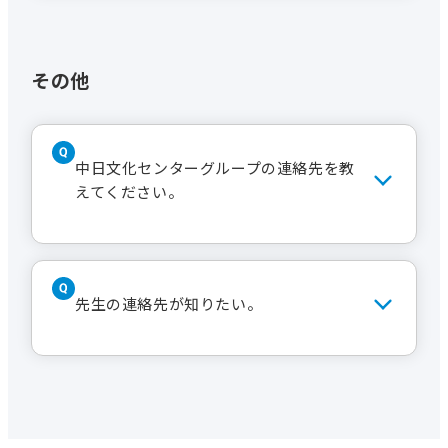
され、名古屋市営バス・地下鉄の全面運
受講日カレンダーで一年間の休講日を
行再開２時間後から始まる講座より、通
設定しています。祝日でも原則行いま
常通り行います。
すが休講日に当たる場合もありますの
その他
台風など天災地変により休講となった
で、必ずご確認ください。
場合で、事務局からの連絡が受講生に届
受講日カレンダーはWEBサイトでご確
かず文化センターに来られた場合の交
認いただくか、受付で配布をしていま
通費の保証はございません。
中日文化センターグループの連絡先を教
す。
アートパーク東海
1.
えてください。
名古屋市東区東桜1-13-2
℡052-972-0805
30分毎270円（通常30分毎300
アクセス
をご覧ください。
円、平日10時～18時 最大2,000
先生の連絡先が知りたい。
円）
※車両制限：高さ2.1m、長さ
5.3m、幅2.0m、重量2トンまで
個人情報保護の観点から、講師および会
名鉄協商パーキング すいほう
2.
員の住所・電話番号など、プライバシー
園
に関する情報については一切お教えで