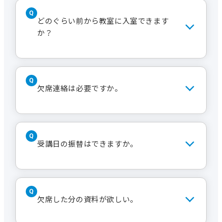
ご希望に添えない場合もございます。
対象年齢や年齢制限がある講座は説明
文などに記載されています。明記され
どのぐらい前から教室に入室できます
ていない講座はどなたでもご受講いた
か？
だけます。
基本的には15分前くらいから入室でき
るよう準備をしております。ただし、前
欠席連絡は必要ですか。
の講座との入れ替え時間や清掃の状況
によっては直前になる場合もございま
すのでご了承ください。
教材の準備が必要な講座は必ず事前に
連絡をお願いします。資料の取り置き
受講日の振替はできますか。
をご希望される場合も事前にご連絡く
ださい。受付にてお渡しします。
いいえ。対応はしておりません。
欠席した分の資料が欲しい。