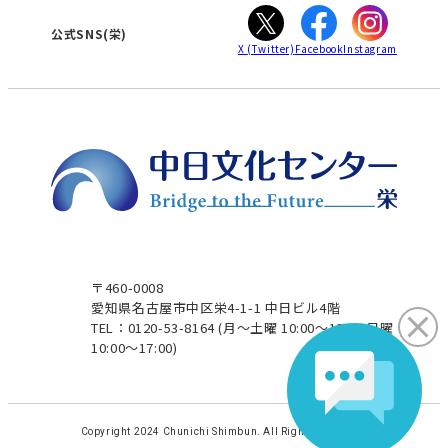
ぎふ
大垣
5.0m、幅2.0m、重量4トンまで
津
公式SNS(栄)
X
(Twitter)
Facebook
Instagram
昭栄（しょうえい）パーク（自
4.
走・立体駐車場）
名古屋市中区栄4-16-6
℡052-252-2182
自走30分毎180円（通常30分毎
200円）
※立体30分毎100円（※立体駐
車場の駐車券販売は文化セン
ターでは行っておりません）
※車両制限：（自走）高さ2.3m、
〒460-0008
長さ5.0m、（立体）高さ1.55m、
愛知県名古屋市中区栄4-1-1 中日ビル4階
幅1.85m、長さ5.0mまで
TEL：0120-53-8164
(月～土曜 10:00～19:00 日曜
10:00～17:00)
エンゼルパーク
5.
名古屋市中区栄3-16-10
℡052-261-5746
Copyright 2024 Chunichi Shimbun. All Rights Reserved.
30分毎250円（通常毎300円）