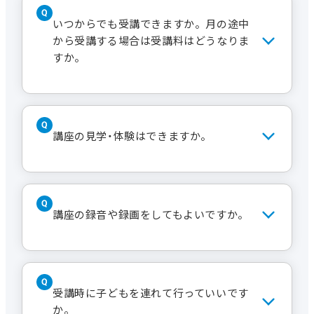
進んでキャンセル待ちのお申し
ポイントは一部のセンターを除き中日
込みが可能です。
いつからでも受講できますか。月の途中
文化センター全センターで共通です。
から受講する場合は受講料はどうなりま
お電話で申し込みをする場合
すか。
ご希望の講座をキャンセル待ち
する旨をお伝えください。
※なお、お客様へは空席が出た場合の
定員に余裕がある講座はいつからでも
み、その当月中にご連絡します。その際
入れます。受講料は受講開始日分から
講座の見学・体験はできますか。
は、センターからの連絡日を含め、
お支払いただきます。
2日以内にご返答がない場合は次の方へ
講座によっては、カリキュラムの途中か
席をお回ししますのでご了承くださ
らや月の途中からは入ることができな
い。また、キャンセル待ちの登録は、当
見学は一部の講座を除き30分程度見る
い場合がございます。
月末に自動的に解除されますので、毎月
ことができます。予約は必要ありませ
講座の録音や録画をしてもよいですか。
お取り直しください。
んが、休講・日時変更する場合もござい
ますので事前にお問い合わせくださ
い。
いいえ。講座の録音・録画は一切お断り
体験は常時行っておりませんが、特別に
しております。
受講時に子どもを連れて行っていいです
イベントとして行う場合がございま
か。