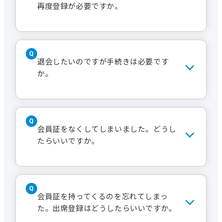
完了時に送信されたメール本文に記載
再度登録が必要ですか。
された会員番号（または個人番号）とな
ります。
いいえ。一つのセンターで登録を行え
ば中日文化センター全センターで有効
退会したいのですが手続きは必要です
ですので、会員登録は不要です。
か。
いいえ、不要です。支払い済みの受講料
（未消化分）が残っている場合は解約手
会員証をなくしてしまいました。どうし
続きが必要です（
中日文化センター受
たらいいですか。
講規約
をご覧ください）。
受付で再発行の手続きを行ってくださ
い。再発行手数料は550円（税込）です。
会員証を持ってくるのを忘れてしまっ
た。出席登録はどうしたらいいですか。