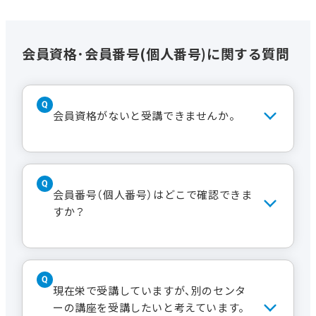
会員資格･会員番号(個人番号)に関する質問
会員資格がないと受講できませんか。
通常講座は会員資格が必要ですが、特別
講演会、1Day講座、体験講座などは不要
会員番号（個人番号）はどこで確認できま
です。
すか？
会員証をお持ちの場合は上部「会員No.」
に続く数字、受講証あるいは領収書に記
現在栄で受講していますが、別のセンタ
載の「個人番号」、Webサイトでは登録
ーの講座を受講したいと考えています。