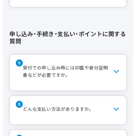
当日分に限り、受付での申請で登録が可
能です。過去の分を遡っての登録はで
きません。
申し込み・手続き・支払い・ポイントに関する
質問
受付での申し込み時には印鑑や身分証明
書などが必要ですか。
いいえ、不要です。法人会員割引などを
利用される場合は指定の書類などをご
どんな支払い方法がありますか。
提示ください。
1.受付（現金・クレジットカード）、2.コ