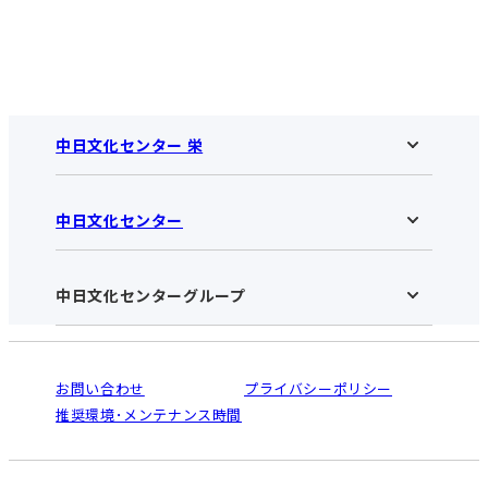
名古屋市中区栄4-105-1
きません。
℡052-249-8798
30分毎480円（通常30分毎500
円、打切金額については現地ま
たは中日文化センター栄受付
にてご確認ください）
中日文化センター 栄
※車両制限：高さ2.3m、幅
1.9m、長さ5.0mまで
中日文化センター
中日文化センター 栄HOME
武平通（ぶへいどおり）パーキ
3.
お知らせ
ング
施設のご案内
アクセス･営業時間
名古屋市中区栄4-14-10
中日文化センターグループ
中日文化センターHOME
お申し込みの流れ
℡052-252-5080
中日文化センターとは
入会と受講のご案内
受講規約・会員特典
月～金30分毎100円（通常30分
よくある質問(Q&A)：栄センター
法人割引について
毎200円、当日営業内1,600円）
栄
鳴海
ご利用ガイド
お問い合わせ
プライバシーポリシー
南大高
犬山
土日祝30分毎250円、当日営業
オンライン講座受講の手順
推奨環境･メンテナンス時間
高蔵寺
豊田
内1,200円（通常30分毎250円、
WEBサイトのよくある質問
知立
1日最大2,000円）
カスタマーハラスメントに対する基本方針
※車両制限：高さ2.1m、長さ