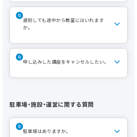
受付にてお渡しいたします。受け取り
の際には会員証（または受講証）をご提
遅刻しても途中から教室にはいれます
示ください。
か。
はい。お入りいただけます。
申し込みした講座をキャンセルしたい。
受付にて解約の手続きが必要です。詳
しくは
中日文化センター受講規約
をご
確認ください。
駐車場・施設・運営に関する質問
駐車場はありますか。