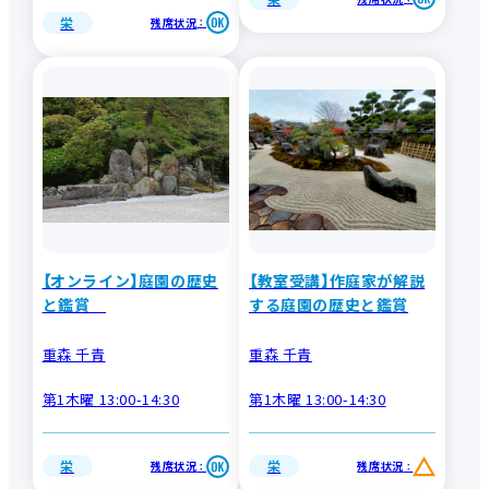
栄
残席状況
：
【オンライン】庭園の歴史
【教室受講】作庭家が解説
と鑑賞
する庭園の歴史と鑑賞
重森 千青
重森 千青
第1木曜 13:00-14:30
第1木曜 13:00-14:30
栄
栄
残席状況
残席状況
：
：