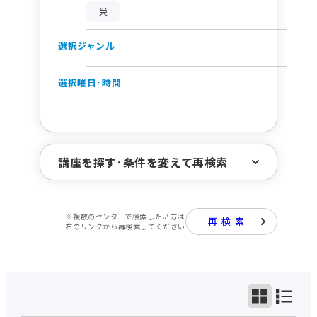
栄
選択ジャンル
選択曜日･時間
講座を探す･条件を変えて再検索
※複数のセンターで検索したい方は
再検索
場所選択(1)
右のリンクから再検索してください
ジャンルで探す