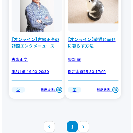
【オンライン】古家正亨の
【オンライン】愛猫と幸せ
韓国エンタメニュース
に暮らす方法
古家正亨
服部 幸
第3月曜 19:00-20:30
指定水曜15:30-17:00
栄
栄
残席状況
残席状況
：
：
1