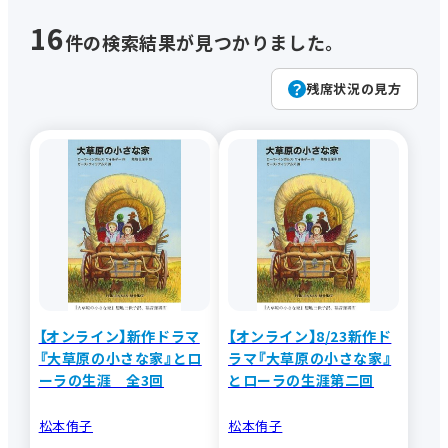
16
件の検索結果が見つかりました。
曜日･時間で探す
残席状況の見方
キーワードで
探す
新講座
登録料不要
お出かけ
女性に人気
男性に人気
初心者向け
おすすめ
季節の講座
【オンライン】新作ドラマ
【オンライン】8/23新作ド
検索
体験講座
オンライン
『大草原の小さな家』とロ
ラマ『大草原の小さな家』
ーラの生涯 全3回
とローラの生涯第二回
松本侑子
松本侑子