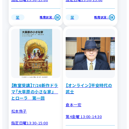
栄
栄
残席状況
残席状況
：
：
【教室受講】7/26新作ドラ
【オンライン】平安時代の
マ『大草原の小さな家』
武士
とローラ 第一回
倉本一宏
松本侑子
第4金曜 13:00-14:30
指定日曜13:30-15:00