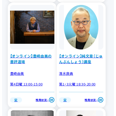
【オンライン】豊崎由美の
【オンライン】純文章（じゅ
書評道場
んぶんしょう）講座
豊崎由美
清水良典
第4日曜 13:00-15:00
第1・3火曜 18:30-20:00
栄
栄
残席状況
残席状況
：
：