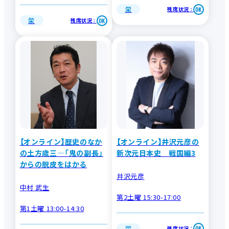
栄
残席状況
：
栄
残席状況
：
【オンライン】歴史のなか
【オンライン】井沢元彦の
の土方歳三―「鬼の副長」
新次元日本史 戦国編3
からの脱皮をはかる
井沢元彦
中村 武生
第2土曜 15:30-17:00
第1土曜 13:00-14:30
栄
残席状況
：