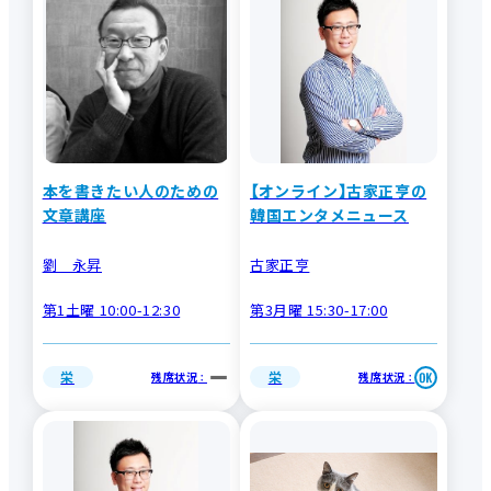
本を書きたい人のための
【オンライン】古家正亨の
文章講座
韓国エンタメニュース
劉 永昇
古家正亨
第1土曜 10:00-12:30
第3月曜 15:30-17:00
栄
栄
残席状況
残席状況
：
：