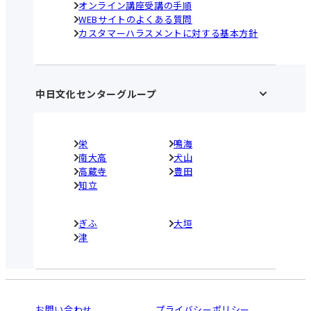
オンライン講座受講の手順
WEBサイトのよくある質問
カスタマーハラスメントに対する基本方針
中日文化センターグループ
栄
鳴海
南大高
犬山
高蔵寺
豊田
知立
ぎふ
大垣
津
お問い合わせ
プライバシーポリシー