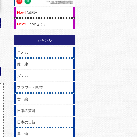
New!
新講座
New!
1 dayセミナー
ジャンル
こども
健 康
ダンス
フラワー・園芸
音 楽
日本の芸能
日本の伝統
書 道