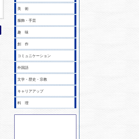
美 術
服飾・手芸
趣 味
創 作
コミュニケーション
外国語
文学・歴史・宗教
キャリアアップ
料 理