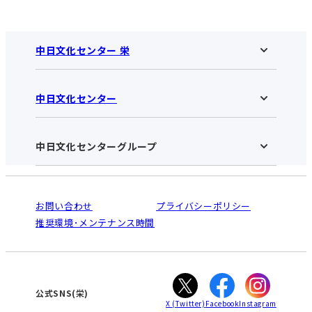
中日文化センター 栄
中日文化センター
中日文化センター 栄HOME
お知らせ
施設のご案内
アクセス･営業時間
中日文化センターグループ
中日文化センターHOME
お申し込みの流れ
中日文化センターとは
入会と受講のご案内
受講規約・会員特典
よくある質問(Q&A)：栄センター
法人割引について
栄
鳴海
ご利用ガイド
お問い合わせ
プライバシーポリシー
南大高
犬山
オンライン講座受講の手順
推奨環境･メンテナンス時間
高蔵寺
豊田
WEBサイトのよくある質問
知立
カスタマーハラスメントに対する基本方針
ぎふ
大垣
津
公式SNS(栄)
X
(Twitter)
Facebook
Instagram