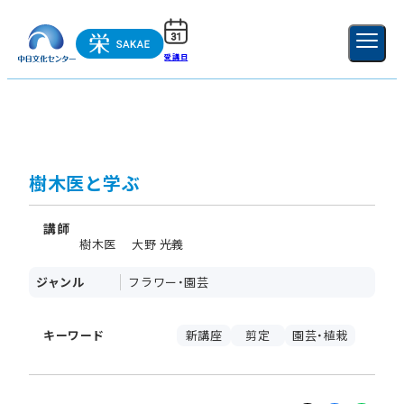
受講日
ご利用ガイド
新規登録
ログイン
MENU
閉じる
樹木医と学ぶ
講師
樹木医 大野 光義
ジャンル
フラワー・園芸
キーワード
新講座
剪定
園芸・植栽