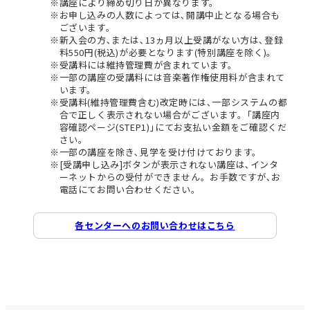
講座により締め切り日が異なります。
お申し込みの人数によっては､開講中止となる場合も
ございます。
新入会の方､または､13ヵ月以上受講がない方は､登録
料550円(税込)が必要となります(特別講座を除く)。
受講料には維持管理費が含まれています。
一部の講座の受講料には音楽著作権使用料が含まれて
います。
受講料(維持管理費含む)改定時には､一部システムの都
合で正しく表示されない場合がございます。｢講座内
容確認ページ(STEP1)｣にてお支払い金額をご確認くだ
さい。
一部の講座を除き､見学を受け付けております。
[受講申し込み]ボタンが表示されない講座は､インタ
ーネットからの受付ができません。お手数ですが､お
電話にてお問い合わせください。
各センターへのお問い合わせはこちら