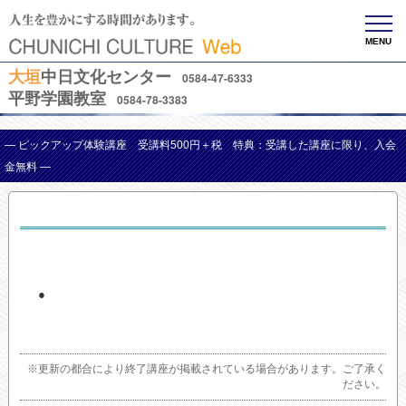
MENU
大垣
中日文化センター
0584-47-6333
平野学園教室
0584-78-3383
— ピックアップ体験講座 受講料500円＋税 特典：受講した講座に限り、入会
金無料 —
●
※更新の都合により終了講座が掲載されている場合があります。ご了承く
ださい。