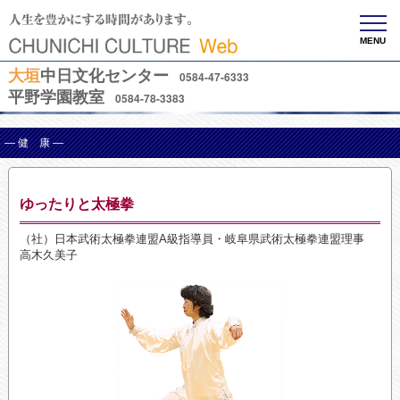
MENU
大垣
中日文化センター
0584-47-6333
平野学園教室
0584-78-3383
— 健 康 —
ゆったりと太極拳
（社）日本武術太極拳連盟A級指導員・岐阜県武術太極拳連盟理事
高木久美子