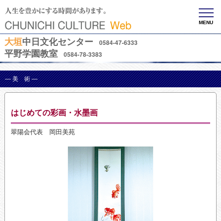
MENU
大垣
中日文化センター
0584-47-6333
平野学園教室
0584-78-3383
— 美 術 —
はじめての彩画・水墨画
翠陽会代表 岡田美苑