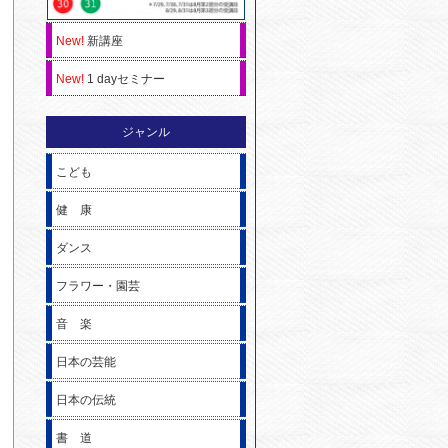
New!
新講座
New!
1 dayセミナー
ジャンル
こども
健 康
ダンス
フラワー・園芸
音 楽
日本の芸能
日本の伝統
書 道