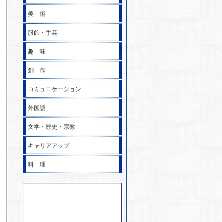
美 術
服飾・手芸
趣 味
創 作
コミュニケーション
外国語
文学・歴史・宗教
キャリアアップ
料 理