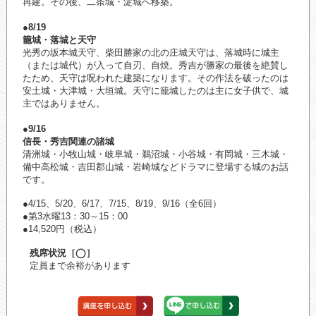
再建。その後、二条城・淀城へ移築。
●8/19
籠城・落城と天守
光秀の坂本城天守、柴田勝家の北の庄城天守は、落城時に城主
（または城代）が入って自刃、自焼。秀吉が勝家の最後を絶賛し
たため、天守は呪われた建築になります。その作法を破ったのは
安土城・大津城・大垣城。天守に籠城したのは主に女子供で、城
主ではありません。
●9/16
信長・秀吉関連の諸城
清洲城・小牧山城・岐阜城・鵜沼城・小谷城・有岡城・三木城・
備中高松城・吉田郡山城・岩崎城などドラマに登場する城のお話
です。
●4/15、5/20、6/17、7/15、8/19、9/16（全6回）
●第3水曜13：30～15：00
●14,520円（税込）
残席状況［◯］
定員まで余裕があります