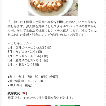
「白神こだま酵母」と国産小麦粉を利用したおいしいパン作りを
楽しみます。少人数を対象にしたスタイルでパン作りの基本から
応用、そして食生活で役立つヒントをお伝えします。冷めてもふ
わふわした食感と独自のレシピが楽しめるパン教室です。
＜カリキュラム＞
5月：２種のベーコンエピ(２個)
6月：うずまきパン(４個)
7月：クレセントロール(４個)
8月：夏野菜のピザパン(３個)
9月：くるみパン(４個)
●5/14、6/11、7/9、30、9/10（全5回）
●第2木曜10：00～12：30
●18,150円（税込）
残席状況［
✖
］
満席です。キャンセル待ち登録を受け付けます。