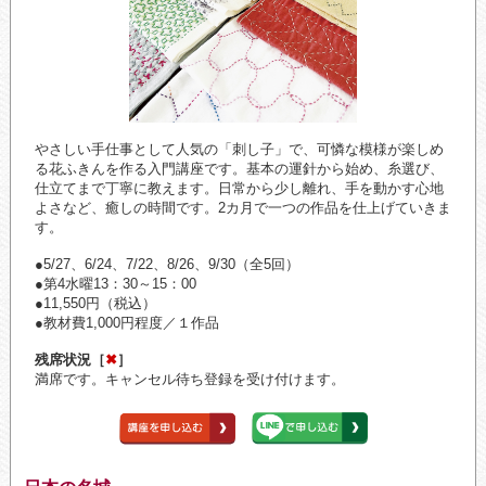
やさしい手仕事として人気の「刺し子」で、可憐な模様が楽しめ
る花ふきんを作る入門講座です。基本の運針から始め、糸選び、
仕立てまで丁寧に教えます。日常から少し離れ、手を動かす心地
よさなど、癒しの時間です。2カ月で一つの作品を仕上げていきま
す。
●5/27、6/24、7/22、8/26、9/30（全5回）
●第4水曜13：30～15：00
●11,550円（税込）
●教材費1,000円程度／１作品
残席状況［
✖
］
満席です。キャンセル待ち登録を受け付けます。