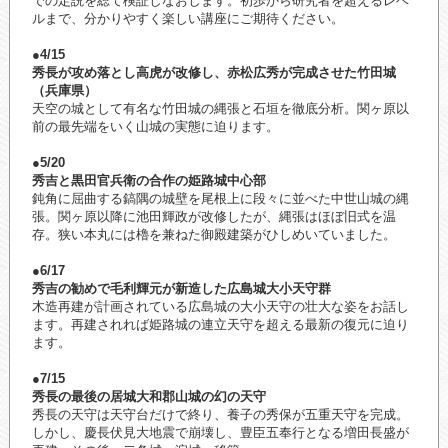
での定説を総て検証しなおします。初歩から研究者を超えるレベ
ルまで、分かりやすく楽しい講座にご期待ください。
●4/15
秀長が攻め落とし高虎が改修し、赤松広秀が完成させた竹田城
（兵庫県）
天空の城として有名な竹田城の縄張と石垣を徹底分析。関ヶ原以
前の最先端をいく山城の実態に迫ります。
●5/20
秀吉と黒田官兵衛の合作の姫路城中心部
鈍角に屈曲する鎬隅の城壁を尾根上に段々に並べた中世山城の縄
張。関ヶ原以降に池田輝政が改修したが、縄張はほぼ旧式を温
存。狭い本丸には櫓を兼ねた御殿建築がひしめいていました。
●6/17
秀吉の勧めで毛利輝元が新造した広島城大小天守群
木造再建が計画されている広島城の大小天守の壮大な姿をお話し
ます。再建されれば姫路城の連立天守を超える最新の復元に迫り
ます。
●7/15
秀長の最後の居城大和郡山城の幻の天守
秀長の天守は天守台だけで終り、養子の秀保が五重天守を完成。
しかし、慶長伏見大地震で崩壊し、豊臣五奉行となる増田長盛が