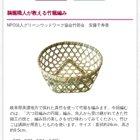
鵜籠職人が教える竹籠編み
NPO法人グリーンウッドワーク協会竹部会 安藤千寿香
岐阜県美濃地方で採れた真竹を使って竹籠を編みます。今回編む
のは、「六つ目編みの円籠」編み。先人から受け継がれてきた竹
細工の技と、編み目の美しさをぜひ味わってみてください。竹ひ
ごは講師が用意したものを使います。サイズ：直径約24cm、高さ
約9.5cm。