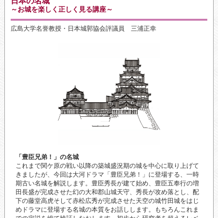
日本の名城
～お城を楽しく正しく見る講座～
広島大学名誉教授・日本城郭協会評議員 三浦正幸
「豊臣兄弟！」の名城
これまで関ケ原の戦い以降の築城盛況期の城を中心に取り上げて
きましたが、今回は大河ドラマ「豊臣兄弟！」に登場する、一時
期古い名城を解説します。豊臣秀長が建て始め、豊臣五奉行の増
田長盛が完成させた幻の大和郡山城天守、秀長が攻め落とし、配
下の藤堂高虎そして赤松広秀が完成させた天空の城竹田城をはじ
めドラマに登場する名城の本質をお話しします。もちろんこれま