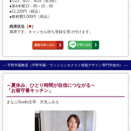
●7/23、8/27、9/24（全3回）
●第4木曜13：00～15：00
●11,220円（税込）
●教材費3,000円（税込）
残席状況［
✖
］
満席です。キャンセル待ち登録を受け付けます。
— 平野学園教室（平野学園・ヴィジョンネクスト情報デザイン専門学校内） —
～夏休み、ひとり時間が自信につながる～
「お留守番キッチン」
まなぶStudio主宰 沢見ふみえ