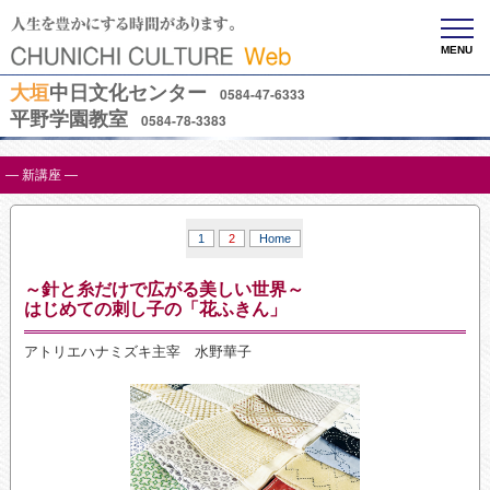
MENU
大垣
中日文化センター
0584-47-6333
平野学園教室
0584-78-3383
— 新講座 —
1
2
Home
～針と糸だけで広がる美しい世界～
はじめての刺し子の「花ふきん」
アトリエハナミズキ主宰 水野華子