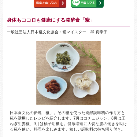
身体もココロも健康にする発酵食「糀」
一般社団法人日本糀文化協会・糀マイスター 墨 真季子
日本食文化の伝統「糀」。その糀を使った発酵調味料の作り方と
糀を活用したレシピを紹介します。7月はコチュジャン、8月は玉
ねぎ生姜糀、9月は柚子胡椒を。健康増進に大切な腸の働きを助け
る糀を使い、料理を楽しみます。嬉しい調味料の持ち帰り付き。