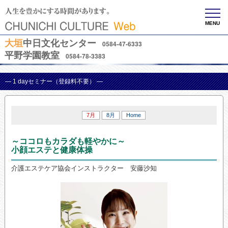
MENU
大垣
中日文化センター
0584-47-6333
平野学園教室
0584-78-3383
— 1 dayセミナー（登録料不要） —
7月
8月
Home
～ココロもカラダも軽やかに～
小顔エステと健康体操
介護エステケア協会インストラクター 安藤沙知